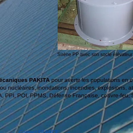
Sirène PP avec son socle élévateu
omécaniques PAKITA
pour avertir les populations en 
ou nucléaires, inondations, incendies, explosions, att
NA, PPI, POI, PPMS, Dé
fense Fran
çaise, couvre-feu,
Contact FRANCE: