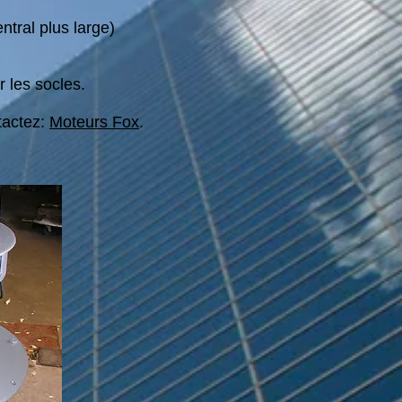
tral plus large)
r les socles.
tactez:
Moteurs Fox
.