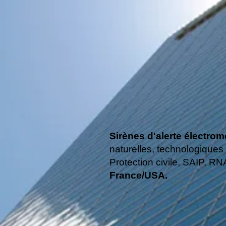
Sirènes d'alerte électr
naturelles, technologiques 
Protection civile, SAIP, R
France/USA.