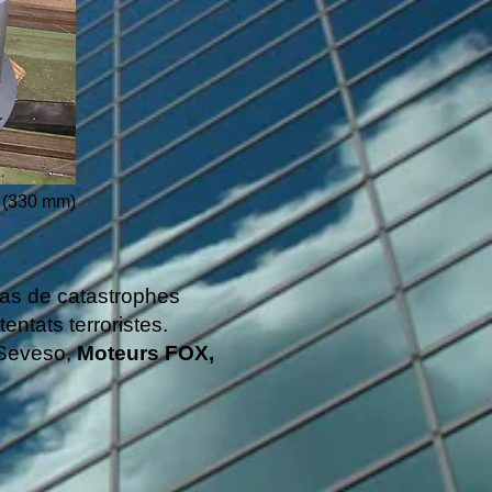
r (330 mm)
cas de catastrophes
entats terroristes.
 Seveso,
Moteurs FOX,