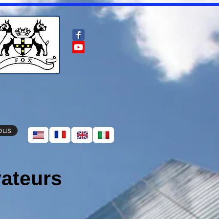
ous
vateurs