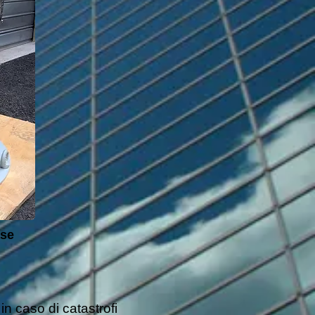
s
e
n caso di catastrofi