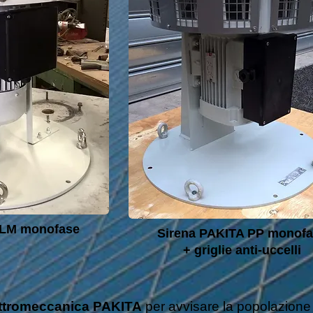
 LM monofas
e
Sirena PAKITA PP monofa
+ griglie anti-uccelli
lettromeccanica PAKITA
per avvisare la popolazione i