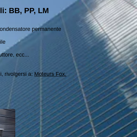
li: BB, PP, LM
condensatore permanente
ile
ttore, ecc...
i, rivolgersi a:
Moteurs Fox.