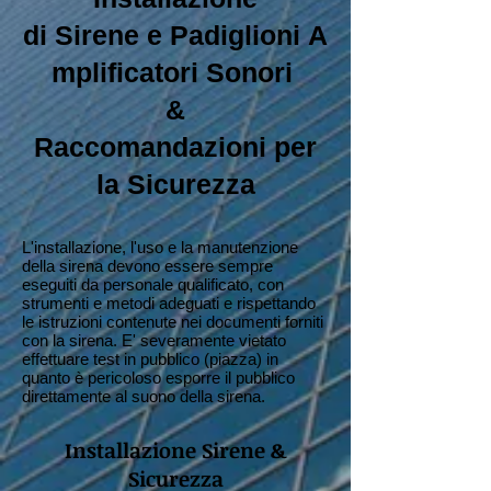
di Sirene e Padiglioni A
mplificatori Sonori
&
Raccomandazioni per
la Sicurezza
L'installazione, l'uso e la manutenzione
della sirena devono essere sempre
eseguiti da personale qualificato, con
strumenti e metodi adeguati e rispettando
le istruzioni contenute nei documenti forniti
con la sirena. E' severamente vietato
effettuare test in pubblico (piazza) in
quanto è pericoloso esporre il pubblico
direttamente al suono della sirena.
Installazione Sirene &
Sicurezza