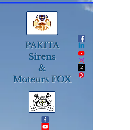
PAKITA
Sirens
&
Moteurs FOX