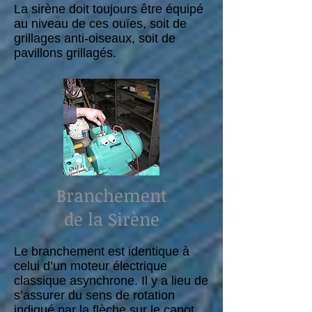
La sirène doit toujours être équipé
au niveau de ces ouïes, soit de
grillages anti-oiseaux, soit de
pavillons grillagés.
Branchement
de la Sirène
Le branchement est identique à
celui d’un moteur électrique
classique asynchrone. Il y a lieu de
s’assurer du sens de rotation
indiqué par la flèche sur le capot