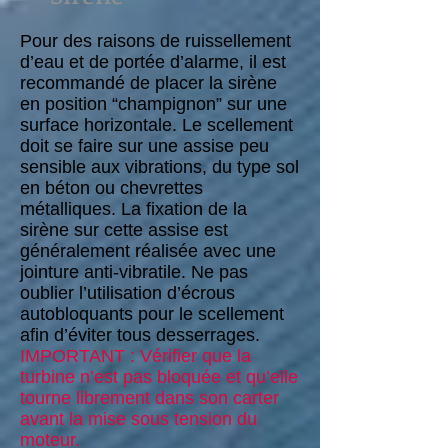
Pour des raisons de ruissellement
d’eau et de portée d’alarme, il est
recommandé de placer la sirène
en position “champignon” sur une
surface horizontale. Le scellement
doit se faire sur une assise peu
sensible aux vibrations, du type sol
en béton ou chevrettes
métalliques. La fixation de la
sirène sur cette assise est
généralement réalisée avec une
jointure anti-vibratile. Ne pas
oublier l’utilisation d’écrous
autobloquants pour le scellement
afin d’éviter tous desserrages.
IMPORTANT : Vérifier que la
turbine n’est pas bloquée et qu’elle
tourne librement dans son carter
avant la mise sous tension du
moteur.