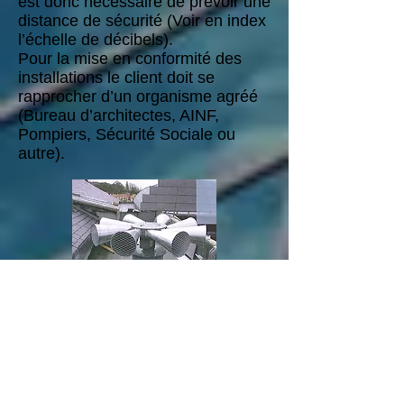
est donc nécessaire de prévoir une
distance de sécurité (Voir en index
l’échelle de décibels).
Pour la mise en conformité des
installations le client doit se
rapprocher d’un organisme agréé
(Bureau d’architectes, AINF,
Pompiers, Sécurité Sociale ou
autre).
Entretien
En cas d'entretien de la sirène,
tout doit être mis en œuvre pour