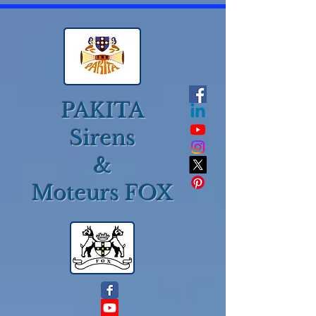
PAKITA
Sirens
&
Moteurs FOX