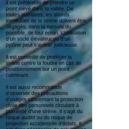
il est préférable de prendre un
point élevé dans la vallée. De
toutes manières, les abords
immédiats de la sirène doivent être
dégagés, dans la mesure du
possible, de tout écran. L’utilisation
d’un socle élévateur ou d’un
pylône peut s’avérer judicieuse.
Il est conseillé de protéger la
sirène contre la foudre en cas de
positionnement sur un point
culminant.
Il est aussi recommandé
d’observer des précautions
d’usages concernant la protection
civile des personnels circulant à
proximité d’une sirène. Il s’agit du
risque auditif ou du risque de
projection accidentelle d’éclats. Il