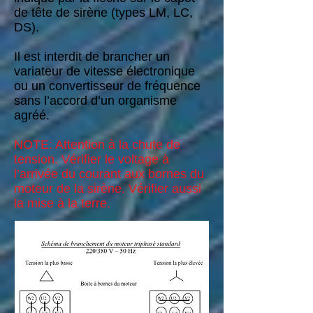
de tête de sirène (types LM, LC,
DS).
Il est interdit de brancher un
variateur de vitesse électronique
ou un convertisseur de fréquence
sans l’accord d’un organisme
agréé.
NOTE: Attention à la chute de
tension. Vérifier le voltage à
l’arrivée du courant aux bornes du
moteur de la sirène. Vérifier aussi
la mise à la terre.