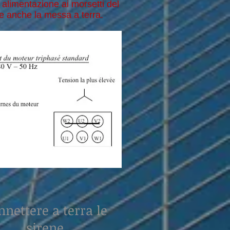
i alimentazione ai morsetti del
re anche la messa a terra.
nnettere a terra le
sirene