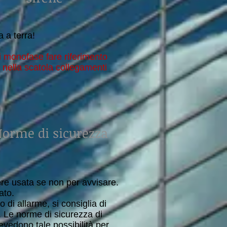
 a terra!
 monofase fare riferimento
e nella scatola collegamenti
orme di sicurezza
re usata se non per avvisare.
ato.
o di allarme, si consiglia di
. Le norme di sicurezza di
evedono tale possibilità per