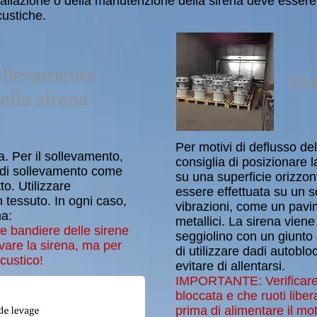
stallazione o della manutenzione della sirena deve esser
custiche.
ollevamento
Fis
ella sirena
Per motivi di deflusso del
. Per il sollevamento,
consiglia di posizionare l
se di sollevamento come
su una superficie orizzont
to. Utilizzare
essere effettuata su un s
 tessuto. In ogni caso,
vibrazioni, come un pavi
na:
metallici. La sirena vien
lle bandiere delle sirene
seggiolino con un giunto
vare la sirena, ma per
di utilizzare dadi autoblo
ccustico!
evitare di allentarsi.
IMPORTANTE: Verificare 
bloccata e che ruoti lib
prima di alimentare il mo