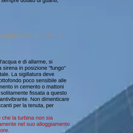
e sempre dotato di guanti,
saggio della sirena
l'acqua e di allarme, si
a sirena in posizione "fungo"
ale. La sigillatura deve
ottofondo poco sensibile alle
mento in cemento o mattoni
e solitamente fissata a questo
 antivibrante. Non dimenticare
ccanti per la tenuta, per
che la turbina non sia
eramente nel suo alloggiamento
tore.