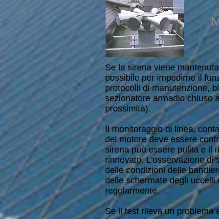
M
Se la sirena viene mantenuta, 
possibile per impedirne il fu
protocolli di manutenzione, 
sezionatore armadio chiuso a
prossimità).
Il monitoraggio di linea, cont
del motore deve essere contr
sirena può essere pulita e il 
rinnovato. L'osservazione di s
delle condizioni delle bandier
delle schermate degli uccelli
regolarmente.
Se il test rileva un problema