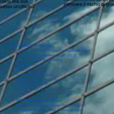
edere alla sua
eliminare il rischio di gua
resso un'officina
Contact FRANCE:
Moteurs FOX Sarl - Immeuble Forge Bellevue
27 rue Franklin Roosevelt - BP 10131
59333 TOURCOING CEDEX
Hauts-de-France
FRANCE
moteurs.fox@orange.fr
Website:
www.moteurs-fox.com
​Tel: +33 3 20 01 73 76
Fax: +33 3 20 01 80 29
International Contact:
PAKITA Sirens
International Representative
Customer Services
,
Web
Communication