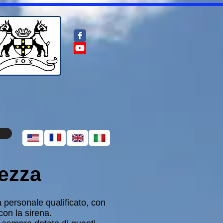
rezza
 personale qualificato, con
con la sirena.