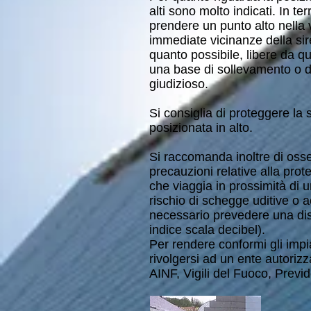
alti sono molto indicati. In te
prendere un punto alto nella v
immediate vicinanze della si
quanto possibile, libere da q
una base di sollevamento o d
giudizioso.
Si consiglia di proteggere la 
posizionata in alto.
Si raccomanda inoltre di oss
precauzioni relative alla prot
che viaggia in prossimità di u
rischio di schegge uditive o a
necessario prevedere una dis
indice scala decibel).
Per rendere conformi gli impi
rivolgersi ad un ente autorizza
AINF, Vigili del Fuoco, Previd