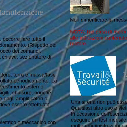
anutenzione
Non dimenticare la messa
NOTA: Nel caso di motori
alle indicazioni contenut
occorre fare tutto il
motore.
nzionamento. (Rispetto dei
blocco dei comandi,
 chiave, sezionatore di
N
attore, terra e massa/fase
ollato periodicamente. La
rivestimento esterno
igilli, chiusure, nonché
e degli amplificatori o
Una sirena non può esse
 deve essere effettuata
Qualsiasi altro uso è viet
In occasione dell'esercizi
eseguire un test mensile
 elettrico o meccanico con
molte amministrazioni pr