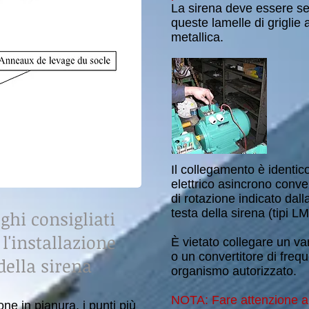
La sirena deve essere sem
queste lamelle di griglie a
metallica.
Il collegamento è identic
elettrico asincrono conve
di rotazione indicato dall
testa della sirena (tipi L
ghi consigliati
 l'installazione
È vietato collegare un var
o un convertitore di freq
della sirena
organismo autorizzato.
NOTA: Fare attenzione al
ne in pianura, i punti più