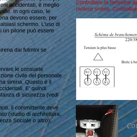
Controllare la tensione d
rreni accidentati, è meglio
motore sirena. Controlla
alle. In ogni caso, le
rena devono essere, per
ualsiasi schermo. L'uso di
i un pilone può essere
sirena dai fulmini se
ervare le consuete
ezione civile del personale
na sirena. Questo è il
ccidentali. E' quindi
tanza di sicurezza (vedi
anti, il committente deve
to (studio di architettura,
enza Sociale o altro).
Co