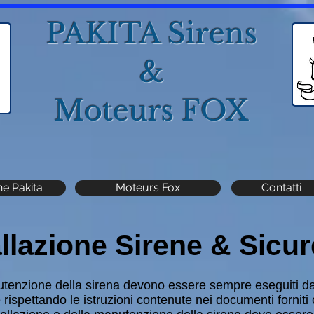
PAKITA Sirens
&
Moteurs FOX
ne Pakita
Moteurs Fox
Contatti
allazione Sirene & Sicu
anutenzione della sirena devono essere sempre eseguiti da
rispettando le istruzioni contenute nei documenti forniti 