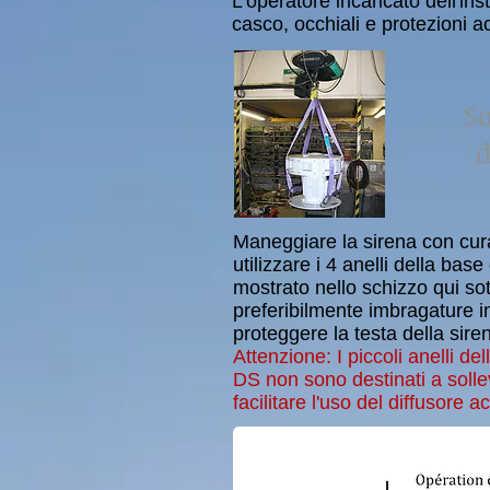
L'operatore incaricato dell'in
casco, occhiali e protezioni a
S
d
Maneggiare la sirena con cura
utilizzare i 4 anelli della ba
mostrato nello schizzo qui sot
preferibilmente imbragature in
proteggere la testa della sire
Attenzione: I piccoli anelli de
DS non sono destinati a solle
facilitare l'uso del diffusore a