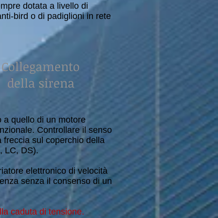
pre dotata a livello di
nti-bird o di padiglioni in rete
Collegamento
della sirena
o a quello di un motore
nzionale. Controllare il senso
a freccia sul coperchio della
M, LC, DS).
iatore elettronico di velocità
uenza senza il consenso di un
la caduta di tensione.