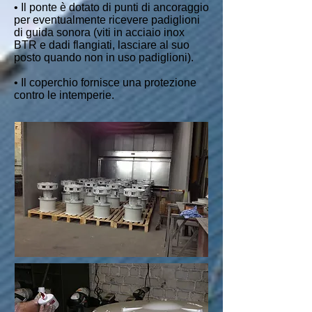
• Il ponte è dotato di punti di ancoraggio
per eventualmente ricevere padiglioni
di guida sonora (viti in acciaio inox
BTR e dadi flangiati, lasciare al suo
posto quando non in uso padiglioni).
• Il coperchio fornisce una protezione
contro le intemperie.