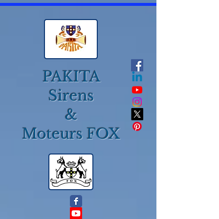
PAKITA
Sirens
&
Moteurs FOX