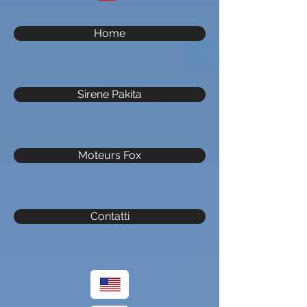
Home
Sirene Pakita
Moteurs Fox
Contatti