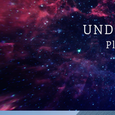
UND
P