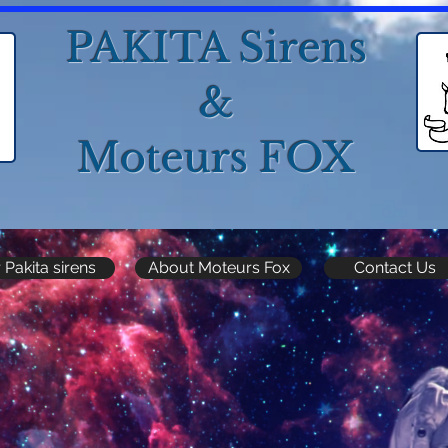
PAKITA Sirens
&
Moteurs FOX
 Pakita sirens
About Moteurs Fox
Contact Us