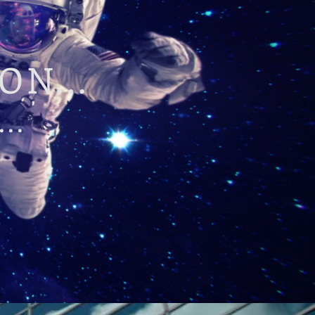
N...
..