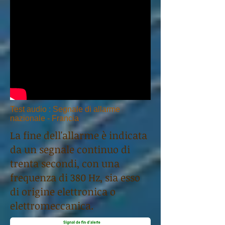
Test audio : Segnale di allarme
nazionale - Francia
La fine dell'allarme è indicata
da un segnale continuo di
trenta secondi, con una
frequenza di 380 Hz, sia esso
di origine elettronica o
elettromeccanica.