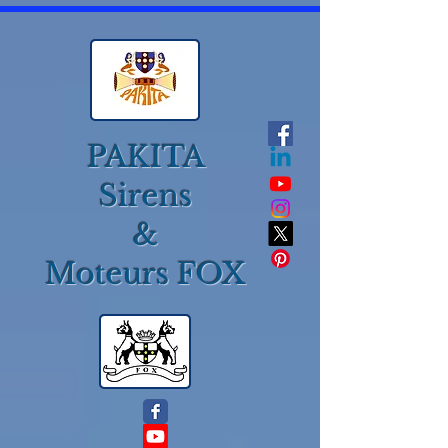
PAKITA
Sirens
&
Moteurs FOX