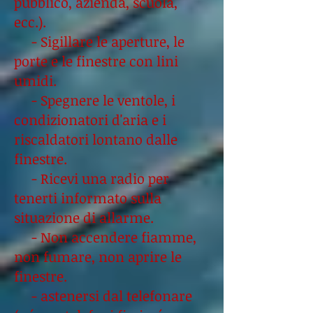
pubblico, azienda, scuola,
ecc.).
- Sigillare le aperture, le
porte e le finestre con lini
umidi.
- Spegnere le ventole, i
condizionatori d'aria e i
riscaldatori lontano dalle
finestre.
- Ricevi una radio per
tenerti informato sulla
situazione di allarme.
- Non accendere fiamme,
non fumare, non aprire le
finestre.
- astenersi dal telefonare