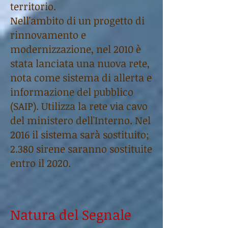
territorio.
Nell'ambito di un progetto di
rinnovamento e
modernizzazione, nel 2010 è
stata lanciata una nuova rete,
nota come sistema di allerta e
informazione del pubblico
(SAIP). Utilizza la rete via cavo
del ministero dell'Interno. Nel
2016 il sistema sarà sostituito;
2.380 sirene saranno sostituite
entro il 2020.
Natura del Segnale