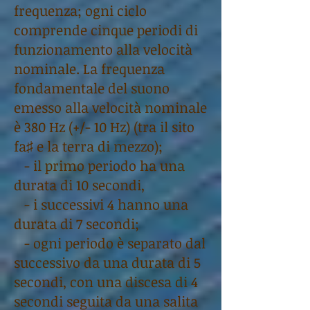
frequenza; ogni ciclo
comprende cinque periodi di
funzionamento alla velocità
nominale. La frequenza
fondamentale del suono
emesso alla velocità nominale
è 380 Hz (+/- 10 Hz) (tra il sito
fa♯ e la terra di mezzo);
- il primo periodo ha una
durata di 10 secondi,
- i successivi 4 hanno una
durata di 7 secondi;
- ogni periodo è separato dal
successivo da una durata di 5
secondi, con una discesa di 4
secondi seguita da una salita