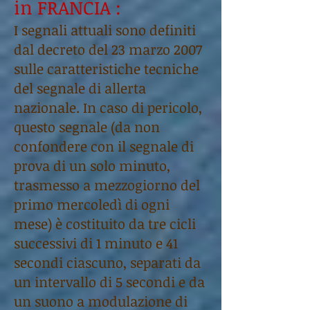
in FRANCIA :
I segnali attuali sono definiti
dal decreto del 23 marzo 2007
sulle caratteristiche tecniche
del segnale di allerta
nazionale. In caso di pericolo,
questo segnale (da non
confondere con il segnale di
prova di un solo minuto,
trasmesso a mezzogiorno del
primo mercoledì di ogni
mese) è costituito da tre cicli
successivi di 1 minuto e 41
secondi ciascuno, separati da
un intervallo di 5 secondi e da
un suono a modulazione di