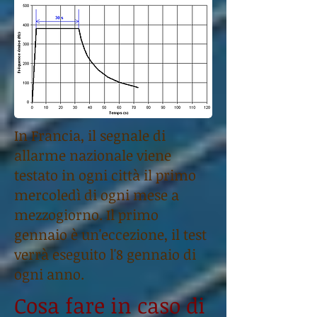
In Francia, il segnale di
allarme nazionale viene
testato in ogni città il primo
mercoledì di ogni mese a
mezzogiorno. Il primo
gennaio è un'eccezione, il test
verrà eseguito l'8 gennaio di
ogni anno.
Cosa fare in caso di