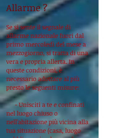
Allarme ?
Se si sente il segnale di
allarme nazionale fuori dal
primo mercoledì del mese a
mezzogiorno, si tratta di una
vera e propria allerta. In
queste condizioni, è
necessario adottare al più
presto le seguenti misure:
- Unisciti a te e confinati
nel luogo chiuso o
nell'abitazione più vicina alla
tua situazione (casa, luogo