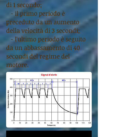
di 1 secondo;
- il primo periodo è
preceduto da un aumento
della velocità di 3 secondi;
- l'ultimo periodo è seguito
da un abbassamento di 40
secondi del regime del
motore.