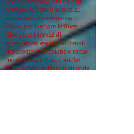
(né con telefoni fissi né con
telefoni cellulari) se non in
situazioni di emergenza
vitale, per lasciare le linee
libere per i servizi di
emergenza; essere informati
dai media: televisione e radio
locali, France Info, o anche
France Inter sulle grandi onde
(1 852 m, 162 kHz): si tratta
della radio del servizio
pubblico e, in caso di
distruzione del trasmettitore
a modulazione di frequenza
(FM) più vicino, la
trasmissione in grandi onde